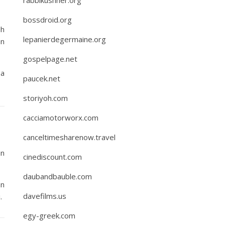
rabbikushner.org
bossdroid.org
ih
lepanierdegermaine.org
an
gospelpage.net
pa
paucek.net
storiyoh.com
cacciamotorworx.com
canceltimesharenow.travel
an
cinediscount.com
daubandbauble.com
an
davefilms.us
.
egy-greek.com