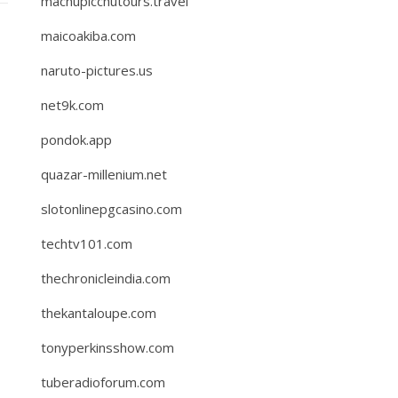
machupicchutours.travel
maicoakiba.com
naruto-pictures.us
net9k.com
pondok.app
quazar-millenium.net
slotonlinepgcasino.com
techtv101.com
thechronicleindia.com
thekantaloupe.com
tonyperkinsshow.com
tuberadioforum.com