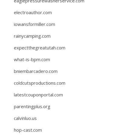
eaglepressurewasherservice.com
electroauthor.com
iowansformiller.com
rainycamping.com
expectthegreatutah.com
what-is-bpm.com
bniembarcadero.com
coldcutsproductions.com
latestcouponportal.com
parentingplus.org
calvinluo.us
hop-cast.com