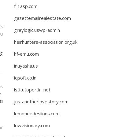
f-1asp.com
gazettemailrealestate.com
uk
greylogic.uswp-admin
au
heirhunters-association.org.uk
ng
hf-emu.com
inuyasha.us
iqsoft.co.in
is
istitutopertini.net
r,
si
justanotherlovestory.com
lemondedeslions.com
lowvisionary.com
ar