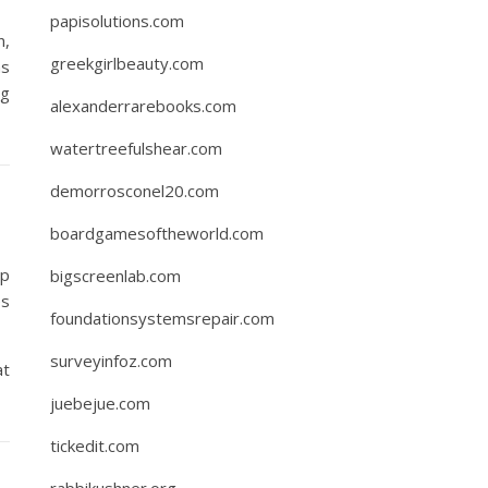
papisolutions.com
n,
greekgirlbeauty.com
as
ng
alexanderrarebooks.com
watertreefulshear.com
demorrosconel20.com
boardgamesoftheworld.com
ap
bigscreenlab.com
es
foundationsystemsrepair.com
surveyinfoz.com
at
juebejue.com
tickedit.com