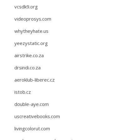
vcsdk9.org
videoprosys.com
whytheyhate.us
yeezystatic.org
airstrike.co.za
drsindi.co.za
aeroklub-liberec.cz
istob.cz
double-aye.com
uscreativebooks.com
livingcolorut.com