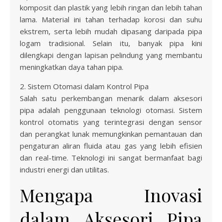
komposit dan plastik yang lebih ringan dan lebih tahan
lama. Material ini tahan terhadap korosi dan suhu
ekstrem, serta lebih mudah dipasang daripada pipa
logam tradisional. Selain itu, banyak pipa kini
dilengkapi dengan lapisan pelindung yang membantu
meningkatkan daya tahan pipa.
2. Sistem Otomasi dalam Kontrol Pipa
Salah satu perkembangan menarik dalam aksesori
pipa adalah penggunaan teknologi otomasi. Sistem
kontrol otomatis yang terintegrasi dengan sensor
dan perangkat lunak memungkinkan pemantauan dan
pengaturan aliran fluida atau gas yang lebih efisien
dan real-time. Teknologi ini sangat bermanfaat bagi
industri energi dan utilitas.
Mengapa Inovasi
dalam Aksesori Pipa