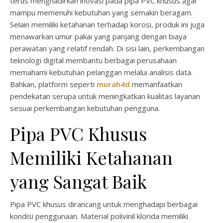
terus menghadirkan inovasi pada pipa PVC khusus agar
mampu memenuhi kebutuhan yang semakin beragam.
Selain memiliki ketahanan terhadap korosi, produk ini juga
menawarkan umur pakai yang panjang dengan biaya
perawatan yang relatif rendah. Di sisi lain, perkembangan
teknologi digital membantu berbagai perusahaan
memahami kebutuhan pelanggan melalui analisis data.
Bahkan, platform seperti
murah4d
memanfaatkan
pendekatan serupa untuk meningkatkan kualitas layanan
sesuai perkembangan kebutuhan pengguna.
Pipa PVC Khusus
Memiliki Ketahanan
yang Sangat Baik
Pipa PVC khusus dirancang untuk menghadapi berbagai
kondisi penggunaan. Material polivinil klorida memiliki