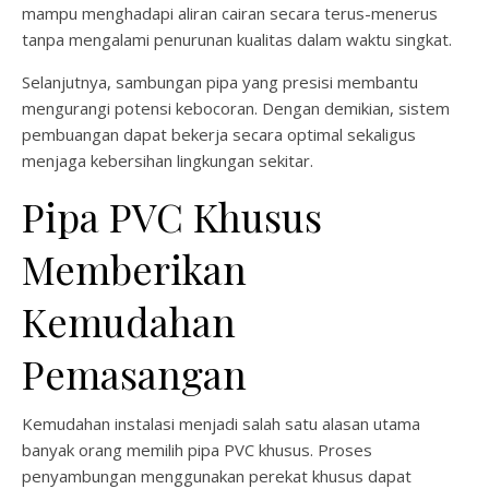
mampu menghadapi aliran cairan secara terus-menerus
tanpa mengalami penurunan kualitas dalam waktu singkat.
Selanjutnya, sambungan pipa yang presisi membantu
mengurangi potensi kebocoran. Dengan demikian, sistem
pembuangan dapat bekerja secara optimal sekaligus
menjaga kebersihan lingkungan sekitar.
Pipa PVC Khusus
Memberikan
Kemudahan
Pemasangan
Kemudahan instalasi menjadi salah satu alasan utama
banyak orang memilih pipa PVC khusus. Proses
penyambungan menggunakan perekat khusus dapat