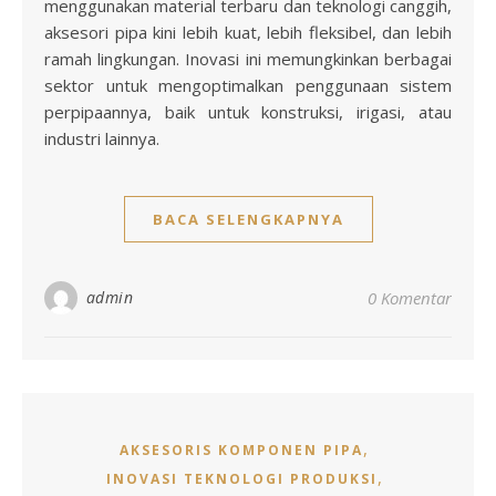
menggunakan material terbaru dan teknologi canggih,
aksesori pipa kini lebih kuat, lebih fleksibel, dan lebih
ramah lingkungan. Inovasi ini memungkinkan berbagai
sektor untuk mengoptimalkan penggunaan sistem
perpipaannya, baik untuk konstruksi, irigasi, atau
industri lainnya.
BACA SELENGKAPNYA
admin
0 Komentar
,
AKSESORIS KOMPONEN PIPA
,
INOVASI TEKNOLOGI PRODUKSI